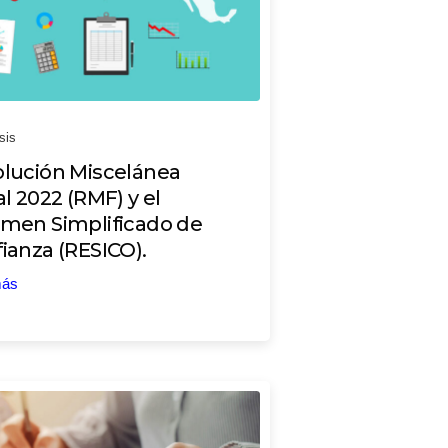
sis
lución Miscelánea
al 2022 (RMF) y el
men Simplificado de
ianza (RESICO).
más