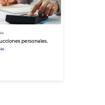
sis
cciones personales.
más