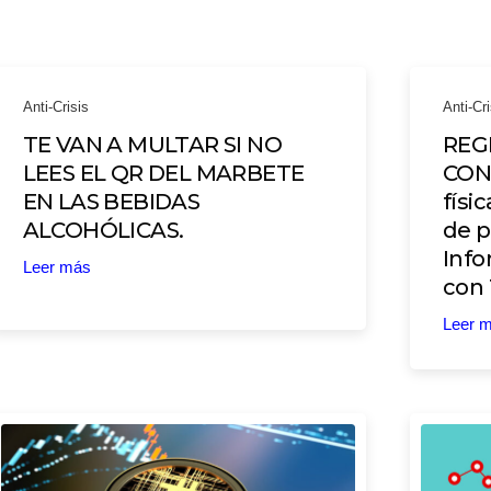
Anti-Crisis
Anti-Cri
TE VAN A MULTAR SI NO
REG
LEES EL QR DEL MARBETE
CON
EN LAS BEBIDAS
físi
ALCOHÓLICAS.
de p
Info
Leer más
con 
Leer 